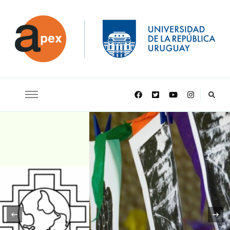
APEX
‹