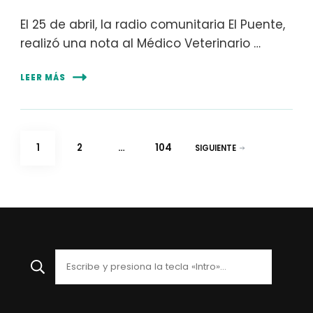
El 25 de abril, la radio comunitaria El Puente,
realizó una nota al Médico Veterinario …
LEER MÁS
Paginación
PÁGINA
PÁGINA
PÁGINA
1
2
…
104
SIGUIENTE
de
entradas
¿Buscas
algo?