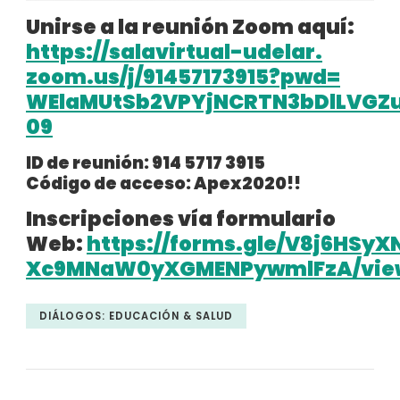
Unirse a la reunión Zoom aquí:
https://salavirtual-udelar.
zoom.us/j/91457173915?pwd=
WElaMUtSb2VPYjNCRTN3bDlLVGZ
09
ID de reunión: 914 5717 3915
Código de acceso: Apex2020!!
Inscripciones vía formulario
Web:
https://forms.gle/V8j6HSy
Xc9MNaW0yXGMENPywmlFzA/vie
DIÁLOGOS: EDUCACIÓN & SALUD