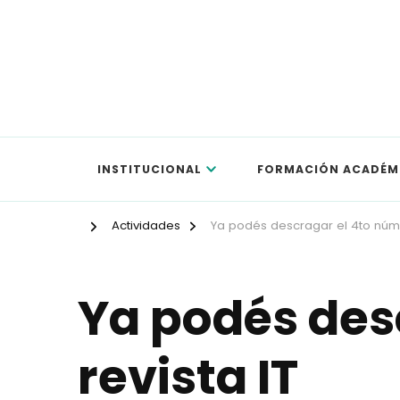
APEX
INSTITUCIONAL
FORMACIÓN ACADÉM
Actividades
Ya podés descragar el 4to númer
Ya podés des
revista IT